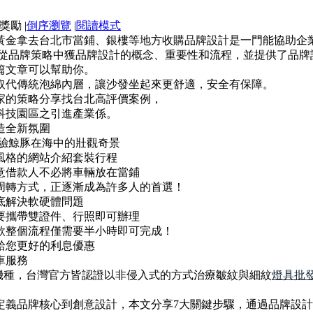
|
倒序瀏覽
|
閱讀模式
黃金拿去台北市當鋪、銀樓等地方收購品牌設計是一門能協助企
能從品牌策略中獲品牌設計的概念、重要性和流程，並提供了品
篇文章可以幫助你。
取代傳統泡綿內層，讓沙發坐起來更舒適，安全有保障。
家的策略分享找台北高評價案例，
科技園區之引進產業係。
造全新氛圍
體驗鯨豚在海中的壯觀奇景
風格的網站介紹套裝行程
意借款人不必將車輛放在當鋪
周轉方式，正逐漸成為許多人的首選！
底解決軟硬體問題
要攜帶雙證件、行照即可辦理
款整個流程僅需要半小時即可完成！
給您更好的利息優惠
車服務
機種，台灣官方皆認證以非侵入式的方式治療皺紋與細紋
燈具批
定義品牌核心到創意設計，本文分享7大關鍵步驟，通過品牌設