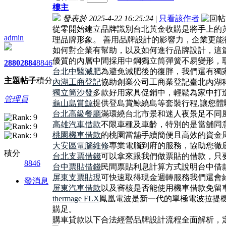
樓主
發表於 2025-4-22 16:25:24
|
只看該作者
從零開始建立品牌識別台北黃金收購是將手上的
admin
理品牌形象。 善用品牌設計的影響力，企業更
如何對企業有幫助，以及如何進行品牌設計，這
優質的內層中間採用中鋼獨立筒彈簧不易變形，
2880
2884
8846
台北中醫減肥
為避免減肥後的復胖，我們還有獨
主題
帖子
積分
內湖工商登記
協助創業公司工商業登記臺北內湖
獨立筒沙發
多款好用家具促銷中，輕鬆為家中打
管理員
龜山島賞鯨
提供登島賞鯨繞島等套裝行程,讓您
台北高級餐廳
滿環繞台北市景和迷人夜景足不同
高雄汽車借款
不限車種及車齡，特別的是當舖同
桃園機車借款
的桃園當舖手續簡便且高效的資金
大安區電腦維修
專業電腦到府的服務，協助您徹
積分
台北支票借錢
可以拿來跟我們做票貼的借款，只
8846
台中票貼借錢
民間票貼利息計算方式說明台中借
屏東支票貼現
可快速取得現金週轉服務我們還會
發消息
屏東汽車借款
以及審核是否能使用機車借款免留
thermage FLX
鳳凰電波是新一代的單極電波拉提
購足。
購車貸款以下合法經營品牌設計流程全面解析，