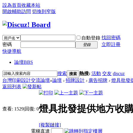
設為首頁
收藏本站
開啟輔助訪問
切換到窄版
找回密碼
自動登錄
密碼
立即註冊
登錄
快捷導航
論壇
BBS
搜索
熱搜:
活動
交友
discuz
搜索
台灣印刷設計交流論壇
»
論壇
›
招牌設計
›
廣告招牌
›
燈具批發
返回列表
燈具批發提供地方收
查看:
1529
|
回復:
0
[複製鏈接]
電梯直達