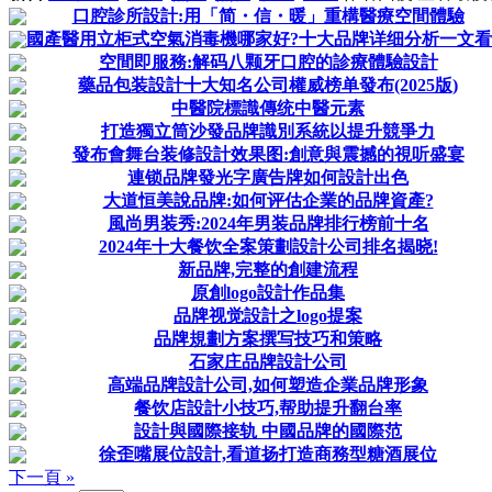
口腔診所設計:用「简・信・暖」重構醫療空間體驗
國產醫用立柜式空氣消毒機哪家好?十大品牌详细分析一文
空間即服務:解码八颗牙口腔的診療體驗設計
藥品包装設計十大知名公司權威榜单發布(2025版)
中醫院標識傳统中醫元素
打造獨立筒沙發品牌識別系統以提升競爭力
發布會舞台装修設計效果图:創意與震撼的視听盛宴
連锁品牌發光字廣告牌如何設計出色
大道恒美說品牌:如何评估企業的品牌資產?
風尚男装秀:2024年男装品牌排行榜前十名
2024年十大餐饮全案策劃設計公司排名揭晓!
新品牌,完整的創建流程
原創logo設計作品集
品牌视觉設計之logo提案
品牌規劃方案撰写技巧和策略
石家庄品牌設計公司
高端品牌設計公司,如何塑造企業品牌形象
餐饮店設計小技巧,帮助提升翻台率
設計與國際接轨 中國品牌的國際范
徐歪嘴展位設計,看道扬打造商務型糖酒展位
下一頁 »