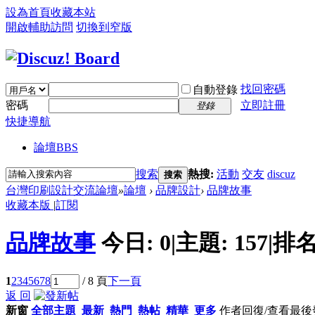
設為首頁
收藏本站
開啟輔助訪問
切換到窄版
找回密碼
自動登錄
密碼
立即註冊
登錄
快捷導航
論壇
BBS
搜索
熱搜:
活動
交友
discuz
搜索
台灣印刷設計交流論壇
»
論壇
›
品牌設計
›
品牌故事
收藏本版
|
訂閱
品牌故事
今日:
0
|
主題:
157
|
排名
1
2
3
4
5
6
7
8
/ 8 頁
下一頁
返 回
新窗
全部主題
最新
熱門
熱帖
精華
更多
作者
回復/查看
最後