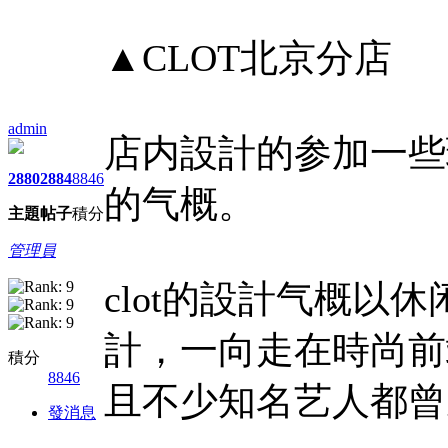
▲CLOT北京分店
admin
店内設計的参加一些
2880
2884
8846
的气概。
主題
帖子
積分
管理員
clot的設計气概以
計，一向走在時尚前
積分
8846
且不少知名艺人都曾穿
發消息