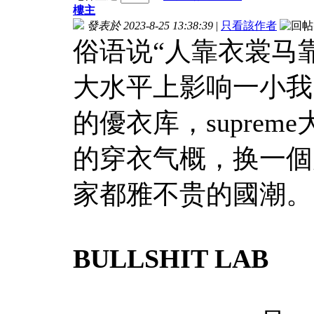
樓主
發表於 2023-8-25 13:38:39
|
只看該作者
俗语说“人靠衣裳马
大水平上影响一小我
的優衣库，suprem
的穿衣气概，换一個
家都雅不贵的國潮。
BULLSHIT LAB