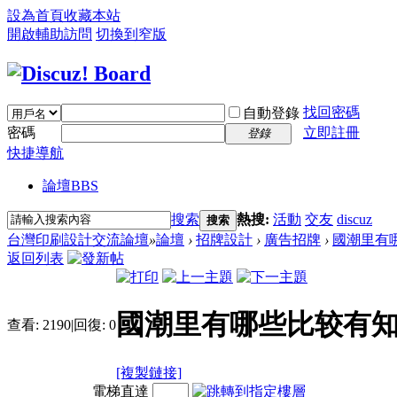
設為首頁
收藏本站
開啟輔助訪問
切換到窄版
找回密碼
自動登錄
密碼
立即註冊
登錄
快捷導航
論壇
BBS
搜索
熱搜:
活動
交友
discuz
搜索
台灣印刷設計交流論壇
»
論壇
›
招牌設計
›
廣告招牌
›
國潮里有哪
返回列表
國潮里有哪些比较有知
查看:
2190
|
回復:
0
[複製鏈接]
電梯直達