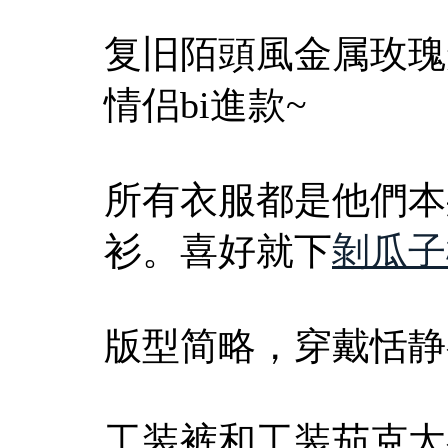
复旧陌頭風金属玫瑰
情侣bi進款~
所有衣服都是他們本
衫。喜好就下
剝瓜子
版型简略，穿戴恬静
工装裤和工装茄克太