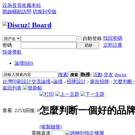
設為首頁
收藏本站
開啟輔助訪問
切換到窄版
找回密碼
自動登錄
密碼
立即註冊
登錄
快捷導航
論壇
BBS
搜索
熱搜:
活動
交友
discuz
搜索
台灣印刷設計交流論壇
»
論壇
›
招牌設計
›
廣告招牌
›
怎麼判断
返回列表
怎麼判断一個好的品牌
查看:
2253
|
回復:
0
[複製鏈接]
電梯直達