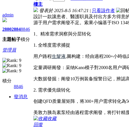
樓主
發表於 2025-8-5 16:47:21
|
只看該作者
admin
設計一款讓患者、醫護职員及付出方多方得意的
源于用户需求阐發不足。索果小编基于ISO 1
2880
2884
8846
1、精准需求洞察與分层转化
主題
帖子
積分
1. 全维度需求捕捉
管理員
用户路程
生髮液
,圖构建：经由過程200+小時
定量调研阐發：采纳Kano模子對2000名用
大数据發掘：阐發10万例装备报警日记，辨認
積分
8846
2. 需求優先级转化
發消息
创建QFD质量屋矩阵，将300+用户需求转化為
美敦力胰岛素泵经由過程需求阐發，将打针精度從
收藏
回復