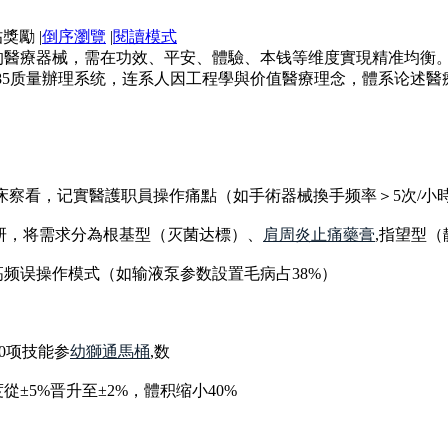
|
倒序瀏覽
|
閱讀模式
醫療器械，需在功效、平安、體驗、本钱等维度實現精准均衡。按
3485质量辦理系统，连系人因工程學與价值醫療理念，體系论述
临床察看，记實醫護职員操作痛點（如手術器械換手频率＞5次/小
户调研，将需求分為根基型（灭菌达標）、
肩周炎止痛藥膏
,指望型（
高频误操作模式（如输液泵参数設置毛病占38%）
50项技能参
幼獅通馬桶
,数
±5%晋升至±2%，體积缩小40%