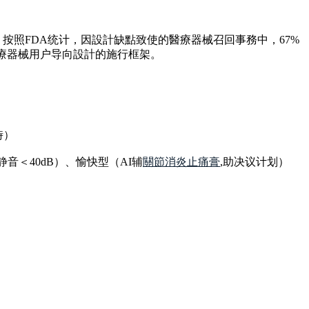
照FDA统计，因設計缺點致使的醫療器械召回事務中，67%
醫療器械用户导向設計的施行框架。
時）
静音＜40dB）、愉快型（AI辅
關節消炎止痛膏
,助决议计划）