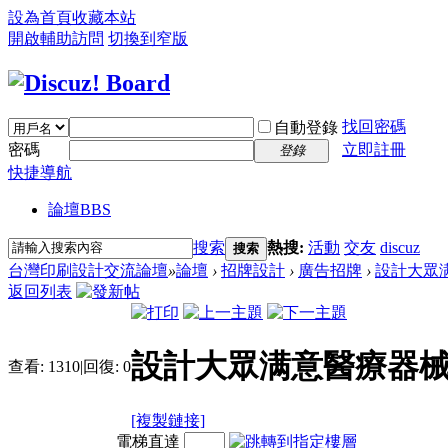
設為首頁
收藏本站
開啟輔助訪問
切換到窄版
找回密碼
自動登錄
密碼
立即註冊
登錄
快捷導航
論壇
BBS
搜索
熱搜:
活動
交友
discuz
搜索
台灣印刷設計交流論壇
»
論壇
›
招牌設計
›
廣告招牌
›
設計大眾满
返回列表
設計大眾满意醫療器
查看:
1310
|
回復:
0
[複製鏈接]
電梯直達