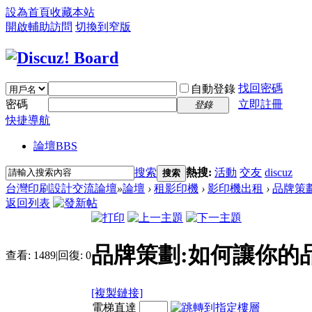
設為首頁
收藏本站
開啟輔助訪問
切換到窄版
找回密碼
自動登錄
密碼
立即註冊
登錄
快捷導航
論壇
BBS
搜索
熱搜:
活動
交友
discuz
搜索
台灣印刷設計交流論壇
»
論壇
›
租影印機
›
影印機出租
›
品牌策
返回列表
品牌策劃:如何讓你的
查看:
1489
|
回復:
0
[複製鏈接]
電梯直達