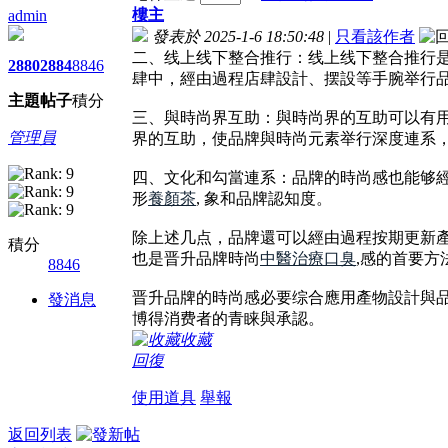
樓主
admin
發表於 2025-1-6 18:50:48
|
只看該作者
二、线上线下整合推行：线上线下整合推行
2880
2884
8846
肆中，經由過程店肆設計、摆設等手腕举行
主題
帖子
積分
三、與時尚界互助：與時尚界的互助可以有
管理員
界的互助，使品牌與時尚元素举行深度連系
四、文化和勾當連系：品牌的時尚感也能够
形
養顏茶
, 象和品牌認知度。
除上述几点，品牌還可以經由過程按期更新
積分
也是晋升品牌時尚
中醫治療口臭
,感的首要方
8846
晋升品牌的時尚感必要综合應用產物設計與
發消息
博得消费者的青睐與承認。
收藏
回復
使用道具
舉報
返回列表