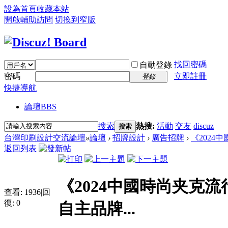
設為首頁
收藏本站
開啟輔助訪問
切換到窄版
找回密碼
自動登錄
密碼
立即註冊
登錄
快捷導航
論壇
BBS
搜索
熱搜:
活動
交友
discuz
搜索
台灣印刷設計交流論壇
»
論壇
›
招牌設計
›
廣告招牌
›
《2024
返回列表
《2024中國時尚夹克
查看:
1936
|
回
復:
0
自主品牌...