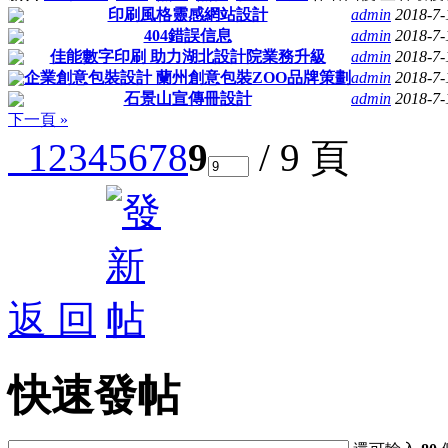
印刷風格靈感網站設計
admin
2018-7-
404錯誤信息
admin
2018-7-
佳能數字印刷 助力湖北設計院業務升級
admin
2018-7-
企業創意包裝設計 蘭州創意包裝ZOO品牌策劃
admin
2018-7-
石景山宣傳冊設計
admin
2018-7-
下一頁 »
1
2
3
4
5
6
7
8
9
/ 9 頁
返 回
快速發帖