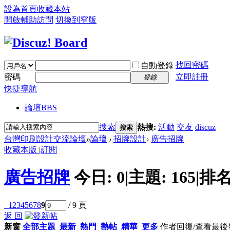
設為首頁
收藏本站
開啟輔助訪問
切換到窄版
找回密碼
自動登錄
密碼
立即註冊
登錄
快捷導航
論壇
BBS
搜索
熱搜:
活動
交友
discuz
搜索
台灣印刷設計交流論壇
»
論壇
›
招牌設計
›
廣告招牌
收藏本版
|
訂閱
廣告招牌
今日:
0
|
主題:
165
|
排名
1
2
3
4
5
6
7
8
9
/ 9 頁
返 回
新窗
全部主題
最新
熱門
熱帖
精華
更多
作者
回復/查看
最後